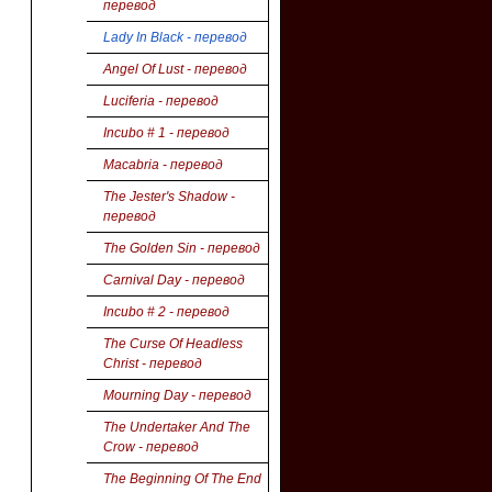
перевод
Lady In Black - перевод
Angel Of Lust - перевод
Luciferia - перевод
Incubo # 1 - перевод
Macabria - перевод
The Jester's Shadow -
перевод
The Golden Sin - перевод
Carnival Day - перевод
Incubo # 2 - перевод
The Curse Of Headless
Christ - перевод
Mourning Day - перевод
The Undertaker And The
Crow - перевод
The Beginning Of The End