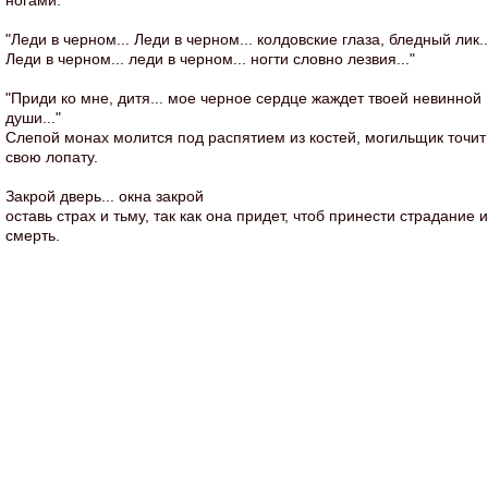
ногами.
"Леди в черном... Леди в черном... колдовские глаза, бледный лик..
Леди в черном... леди в черном... ногти словно лезвия..."
"Приди ко мне, дитя... мое черное сердце жаждет твоей невинной
души..."
Слепой монах молится под распятием из костей, могильщик точит
свою лопату.
Закрой дверь... окна закрой
оставь страх и тьму, так как она придет, чтоб принести страдание и
смерть.