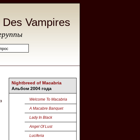
s Des Vampires
группы
Nightbreed of Macabria
Альбом 2004 года
Welcome To Macabria
з
A Macabre Banquet
Lady In Black
Angel Of Lust
Luciferia