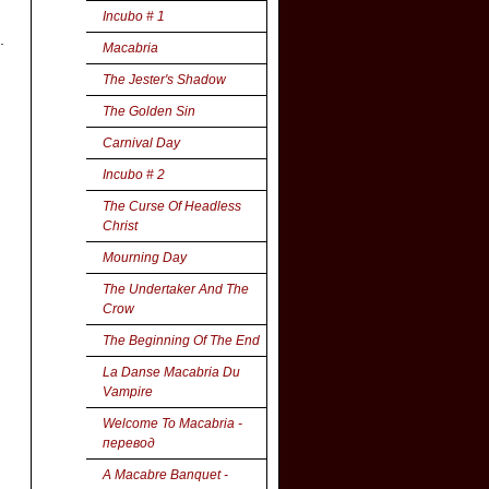
Incubo # 1
.
Macabria
The Jester's Shadow
The Golden Sin
Carnival Day
Incubo # 2
The Curse Of Headless
Christ
Mourning Day
The Undertaker And The
Crow
The Beginning Of The End
La Danse Macabria Du
Vampire
Welcome To Macabria -
перевод
A Macabre Banquet -