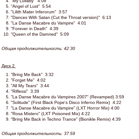
"My Lullaby" 4:08
"Angel of Lust" 5:54
"Lilith Mater Inferorum" 3:57
"Dances With Satan (Cut the Throat version)" 6:13
"La Danse Macabre du Vampire" 4:01
"Forever in Death" 4:39
"Queen of the Damned" 5:09
Общая продолжительность: 42:30
Диск 2
"Bring Me Back" 3:32
"Forget Me" 4:02
"All My Tears" 3:44
"Riflessi" 3:39
"La Danse Macabre du Vampires 2007" (Revamped) 3:59
"Solitude" (First Black Pope's Disco Inferno Remix) 4:22
"La Danse Macabre du Vampire" (LXT Horror Mix) 4:00
"Rosa Mistero" (LXT Poisoned Mix) 4:22
"Bring Me Back in Techno Trance" (Bionikle Remix) 4:39
Общая продолжительность: 37:59