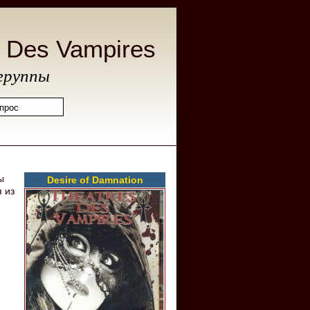
s Des Vampires
группы
ы
Desire of Damnation
 из