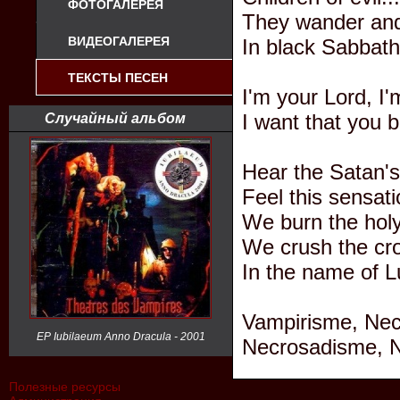
ФОТОГАЛЕРЕЯ
They wander an
ВИДЕОГАЛЕРЕЯ
In black Sabbath.
ТЕКСТЫ ПЕСЕН
I'm your Lord, I'
I want that you b
Случайный альбом
Hear the Satan's
Feel this sensati
We burn the holy
We crush the cr
In the name of L
Vampirisme, Necr
EP Iubilaeum Anno Dracula - 2001
Necrosadisme, N
Полезные ресурсы