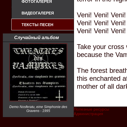
ФОТОГАЛЕРЕЯ
ВИДЕОГАЛЕРЕЯ
Veni! Veni! Veni
Veni! Veni! Veni
ТЕКСТЫ ПЕСЕН
Veni! Veni! Veni
Случайный альбом
Take your cross 
because the Vamp
The forest breat
this enchanted a
mother of all dar
Demo Nosferatu, eine Simphonie des
Полезные ресурсы
Gravens - 1995
Администрация